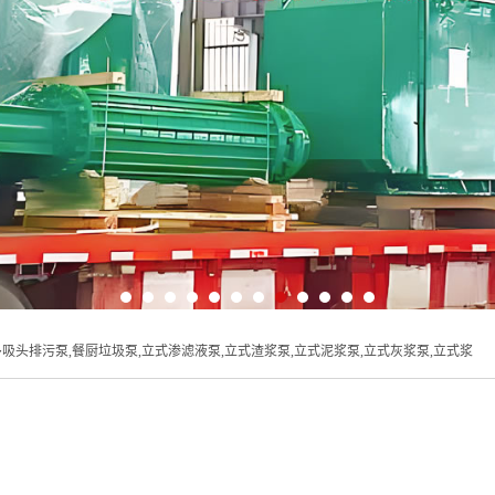
多吸头排污泵,餐厨垃圾泵,立式渗滤液泵,立式渣浆泵,立式泥浆泵,立式灰浆泵,立式浆