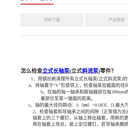
资料下载
产品答疑
怎么
检查
立式长轴泵
(
立式
斜流泵
)
零件
？
1
、用钢丝刷清理所有
立式长轴泵
(立式斜流泵)
的
a、
将轴置于
“
V
”形垫铁上，检查轴某些截面的径
b、在轴
的每一轴承和联轴器部位每
300mm
量部位至某一端面的距离。
c
、轴的最大径向跳动：δ（㎜）
=0.083L
（
L
最大
2
、检查轴套和导轴承之间的间隙（正常值为总
轴套上的三个螺钉，从轴上移出轴套，用新的
再在轴套上攻丝，装上定位螺钉，若导轴承磨