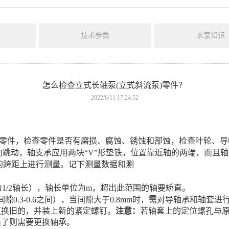
技术参数
水泵知识
怎么检查立式长轴泵(立式斜流泵)零件？
2022/6/11 17:24:52
零件，检查零件是否有磨损、腐蚀、锈蚀和部蚀，检查叶轮、导
向跳动，轴支承应用两块“
V
”形垫铁，位置靠近轴的两端，而且
的跨距上进行测量。记下测量数据和测
为
1/2
轴长），轴长单位为
m
，超出此范围的轴要矫直。
间隙
0.3-0.6
之间），当间隙大于
0.8mm
时，需对导轴承和轴套进
更换旧的，并装上新的紧定螺钉。
注意
：
若轴套上的定位螺孔与
损了则需要更换轴承。