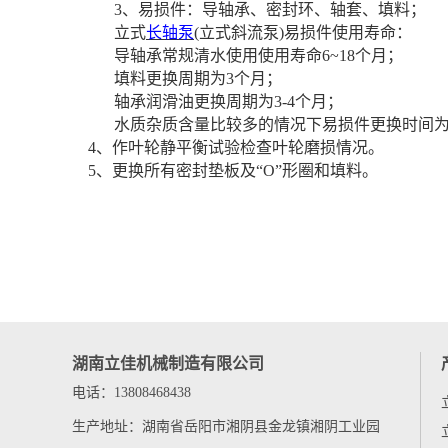
3
、易损件：导轴承、密封环、轴套、填料；
立式
长轴泵
(立式斜流泵)
易损件使用寿命：
导轴承常规清水使用使用寿命
6~18
个月；
填料更换周期为
3
个月；
轴承润滑油更换周期为
3-4
个月；
水质杂质含量比较多的情况下易损件更换时间
4
、作叶轮静平衡试验检查叶轮磨损情况。
5
、更换所有密封垫板及“
O
”形圈和填料。
湖南立佳机械制造有限公司
电话：13808468438
生产地址：湖南省岳阳市湘阴县金龙镇湘阴工业园