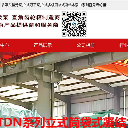
,多吸头排污泵,立式液下泵,立式多级筒袋式凝结水泵,H系列直角齿轮箱！
中心
产品展示
公司相册
行