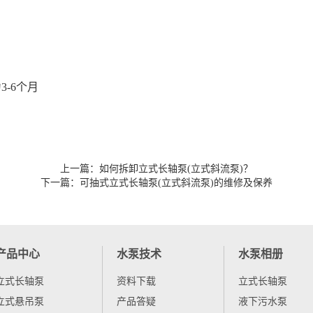
为
3-6
个月
上一篇：
如何拆卸立式长轴泵(立式斜流泵)？
下一篇：
可抽式立式长轴泵(立式斜流泵)的维修及保养
产品中心
水泵技术
水泵相册
立式长轴泵
资料下载
立式长轴泵
立式悬吊泵
产品答疑
液下污水泵