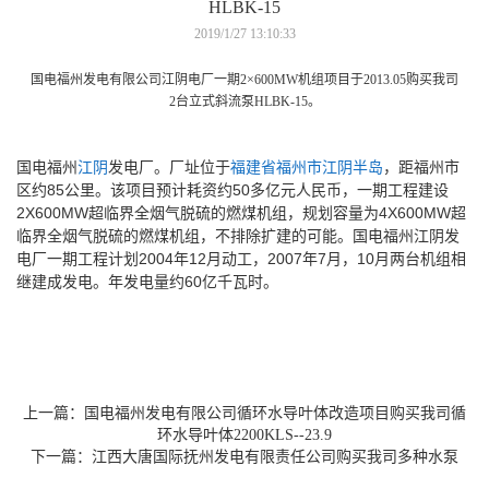
HLBK-15
2019/1/27 13:10:33
国电福州发电有限公司江阴电厂一期2×600MW机组项目于2013.05购买我司
2台
立式斜流泵HLBK-15。
国电福州
江阴
发电厂。厂址位于
福建省
福州市
江阴半岛
，距福州市
区约85公里。该项目预计耗资约50多亿元人民币，一期工程建设
2X600MW超临界全烟气脱硫的燃煤机组，规划容量为4X600MW超
临界全烟气脱硫的燃煤机组，不排除扩建的可能。国电福州江阴发
电厂一期工程计划2004年12月动工，2007年7月，10月两台机组相
继建成发电。年发电量约60亿千瓦时。
上一篇：
国电福州发电有限公司循环水导叶体改造项目购买我司循
环水导叶体2200KLS--23.9
下一篇：
江西大唐国际抚州发电有限责任公司购买我司多种水泵