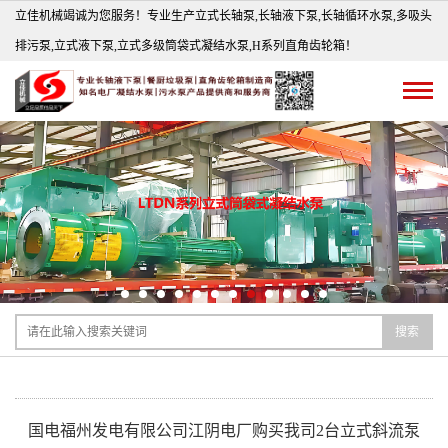
立佳机械竭诚为您服务！专业生产立式长轴泵,长轴液下泵,长轴循环水泵,多吸头
排污泵,立式液下泵,立式多级筒袋式凝结水泵,H系列直角齿轮箱！
搜索
国电福州发电有限公司江阴电厂购买我司2台立式斜流泵